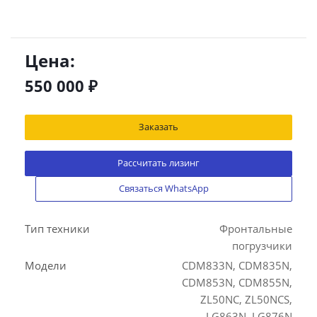
Цена:
550 000
₽
Заказать
Рассчитать лизинг
Связаться WhatsApp
Тип техники
Фронтальные
погрузчики
Модели
CDM833N, CDM835N,
CDM853N, CDM855N,
ZL50NC, ZL50NCS,
LG863N, LG876N