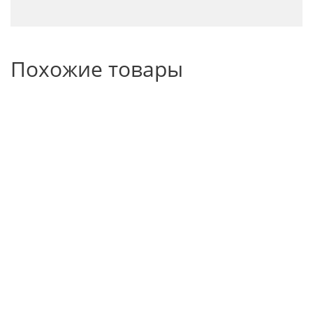
Похожие товары
Стрела
Ковш
Переворачивател
грузоподъемная
облегченный
коробок (ящиков
телескопическая
для легких
материалов